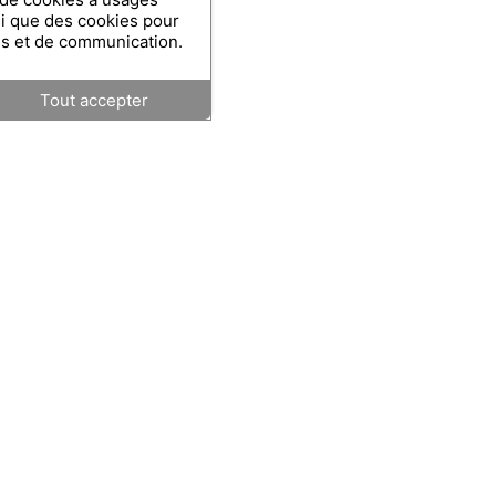
si que des cookies pour
es et de communication.
Tout accepter
 DU SITE
SUIVEZ-NOUS
@villa.duflot
l
 Prestation
villa_duflot_official
es & Suites
@Villa_Duflot
rant
Villa Duflot
Bien-être
PARTAGEZ CETTE 
ire & réception
és & Tourisme
on & Accès