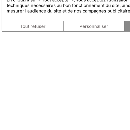
techniques nécessaires au bon fonctionnement du site, ain
mesurer l'audience du site et de nos campagnes publicitair
Tout refuser
Personnaliser
CONTACT
PLAN
HOTEL RESTAURANT VILLA
Accuei
DUFLOT
Hôtel &
Chambr
Avenue Charles Deperet - Rond
Restau
Point Albert Donnezan
Spa & 
66000
Perpignan
Sémina
GPS : 42.6886591, 2.89483319
Activit
Situati
Tel.:
+33 4 68 56 67 67