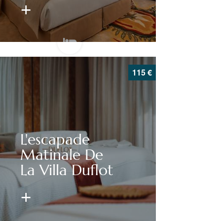
115
€
L'escapade
Matinale De
La Villa Duflot