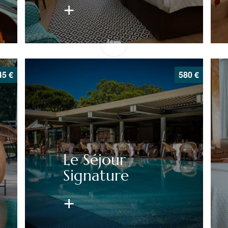
45
€
580
€
Le Séjour
Signature